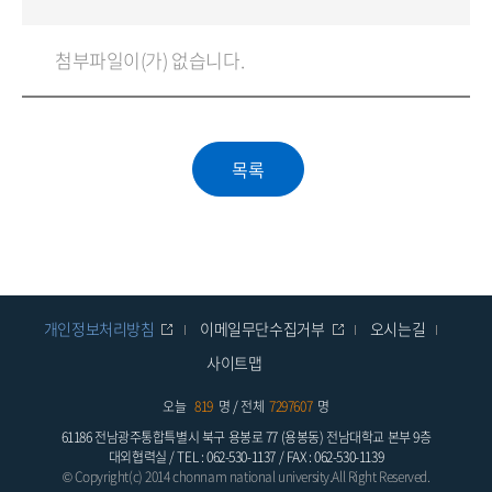
첨부파일이(가) 없습니다.
개인정보처리방침
이메일무단수집거부
오시는길
사이트맵
오늘
819
명 / 전체
7297607
명
61186 전남광주통합특별시 북구 용봉로 77 (용봉동) 전남대학교 본부 9층
대외협력실 / TEL : 062-530-1137 / FAX : 062-530-1139
© Copyright(c) 2014 chonnam national university.All Right Reserved.