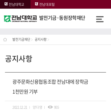
전남대학교
전남대포털
발전기금·동원장학재단
발전기금재단
공지사항
공지사항
광주문화신용협동조합 전남대에 장학금
1천만원 기부
2022.12.21
양다영
955