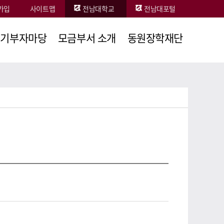
가입
사이트맵
전남대학교
전남대포털
기부자마당
모금부서 소개
동원장학재단
나의 기부현황
조직도및직원소개
공지&뉴스
기부예우
찾아오시는길
정관
후원의집
FAQ
조직도 및
직원소개