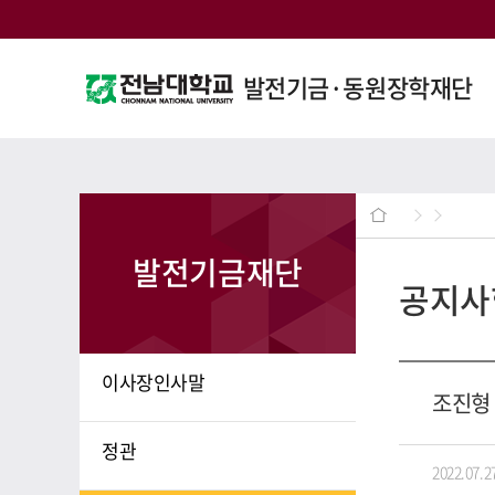
발전기금·동원장학재단
발전기금재단
공지사
이사장인사말
조진형
정관
2022.07.2