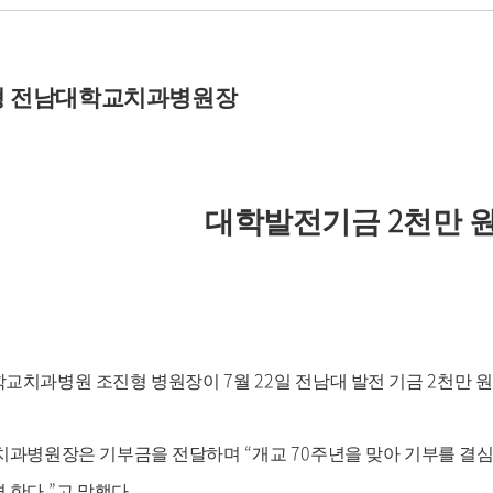
형 전남대학교치과병원장
2
대학발전기금
천만 
7
22
2
학교치과병원 조진형 병원장이
월
일 전남대 발전 기금
천만 
“
70
치과병원장은 기부금을 전달하며
개교
주년을 맞아 기부를 결
.”
.
 한다
고 말했다