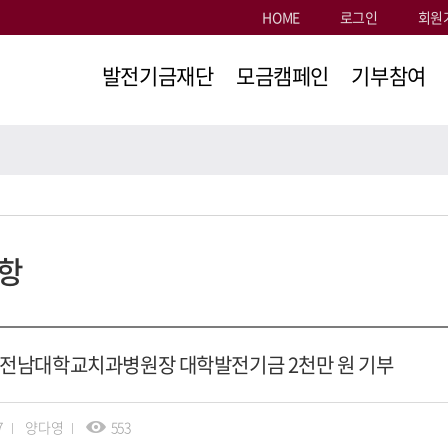
HOME
로그인
회원
발전기금재단
모금캠페인
기부참여
이사장인사말
대학발전기금
참여방법
정관
용봉·청경
온라인약정
인재육성기금
공지사항
세제혜택
항
로스쿨기금
기부뉴스
영수증출력
민주길 후원
기금
기부자 릴레이
 전남대학교치과병원장 대학발전기금 2천만 원 기부
인터뷰
학생사랑
생활지원금
7
양다영
553
모금