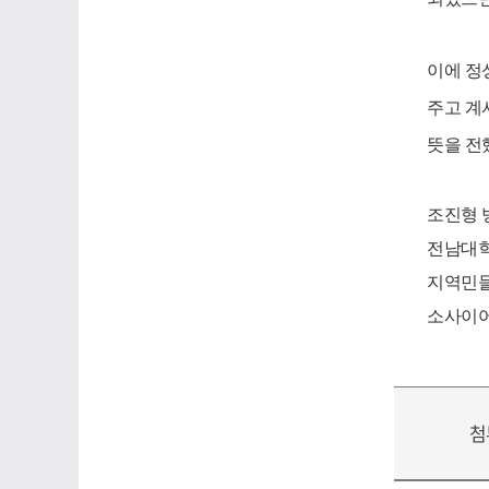
이에 정
주고 계
뜻을 전
조진형
전남대
지역민들
소사이
첨