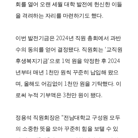
회를 열어 오랜 세월 대학 발전에 헌신한 이들
.
을 격려하는 자리를 마련하기도 했다
2024
이번 발전기금은
년 직원 총회에서 과반
.
'
수의 동의를 얻어 결정됐다
직원회는
교직원
'
1
2024
후생복지기금
으로
억 원을 약정한 후
1
년부터 매년
천만 원씩 꾸준히 납입해 왔으
,
1
.
며
올해도 어김없이
천만 원을 기탁했다
이
3
.
로써 누적 기부액은
천만 원이 됐다
"
정용석 직원회장은
전남대학교 구성원 모두
의 소중한 뜻을 모아 꾸준히 힘을 보탤 수 있