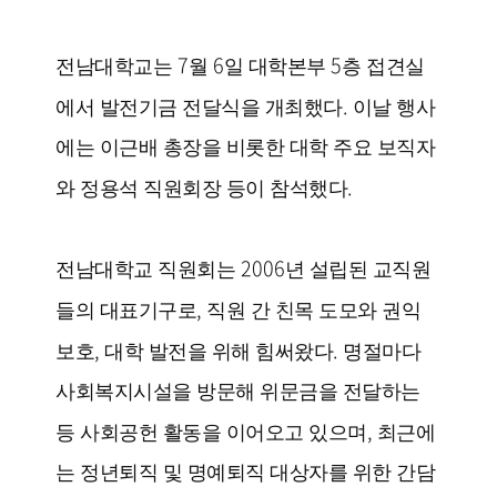
7
6
5
전남대학교는
월
일 대학본부
층 접견실
.
에서 발전기금 전달식을 개최했다
이날 행사
에는 이근배 총장을 비롯한 대학 주요 보직자
.
와 정용석 직원회장 등이 참석했다
2006
전남대학교 직원회는
년 설립된 교직원
,
들의 대표기구로
직원 간 친목 도모와 권익
,
.
보호
대학 발전을 위해 힘써왔다
명절마다
사회복지시설을 방문해 위문금을 전달하는
,
등 사회공헌 활동을 이어오고 있으며
최근에
는 정년퇴직 및 명예퇴직 대상자를 위한 간담